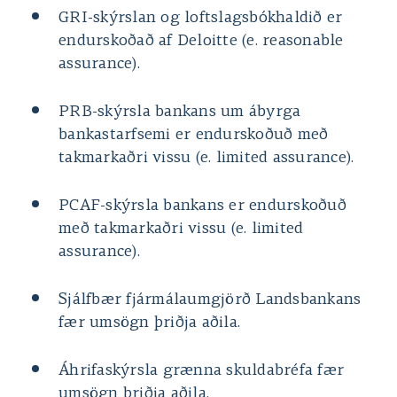
GRI-skýrslan og loftslagsbókhaldið er
endurskoðað af Deloitte (e. reasonable
assurance).
PRB-skýrsla bankans um ábyrga
bankastarfsemi er endurskoðuð með
takmarkaðri vissu (e. limited assurance).
PCAF-skýrsla bankans er endurskoðuð
með takmarkaðri vissu (e. limited
assurance).
Sjálfbær fjármálaumgjörð Landsbankans
fær umsögn þriðja aðila.
Áhrifaskýrsla grænna skuldabréfa fær
umsögn þriðja aðila.