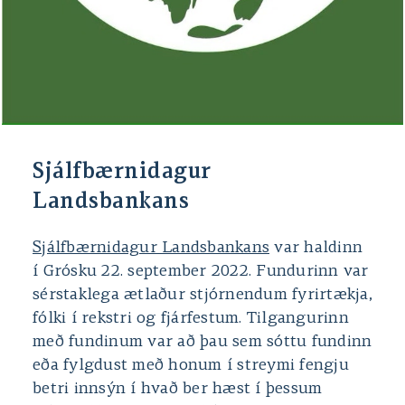
Sjálfbærnidagur
Landsbankans
Sjálfbærnidagur Landsbankans
var haldinn
í Grósku 22. september 2022. Fundurinn var
sérstaklega ætlaður stjórnendum fyrirtækja,
fólki í rekstri og fjárfestum. Tilgangurinn
með fundinum var að þau sem sóttu fundinn
eða fylgdust með honum í streymi fengju
betri innsýn í hvað ber hæst í þessum