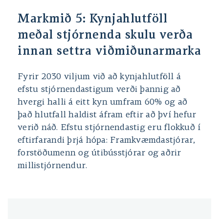
Markmið 5: Kynjahlutföll
meðal stjórnenda skulu verða
innan settra viðmiðunarmarka
Fyrir 2030 viljum við að kynjahlutföll á
efstu stjórnendastigum verði þannig að
hvergi halli á eitt kyn umfram 60% og að
það hlutfall haldist áfram eftir að því hefur
verið náð. Efstu stjórnendastig eru flokkuð í
eftirfarandi þrjá hópa: Framkvæmdastjórar,
forstöðumenn og útibússtjórar og aðrir
millistjórnendur.