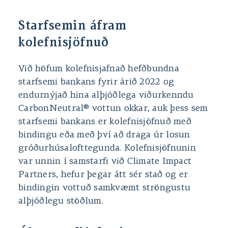
Starfsemin áfram
kolefnisjöfnuð
Við höfum kolefnisjafnað hefðbundna
starfsemi bankans fyrir árið 2022 og
endurnýjað hina alþjóðlega viðurkenndu
CarbonNeutral® vottun okkar, auk þess sem
starfsemi bankans er kolefnisjöfnuð með
bindingu eða með því að draga úr losun
gróðurhúsalofttegunda. Kolefnisjöfnunin
var unnin í samstarfi við Climate Impact
Partners, hefur þegar átt sér stað og er
bindingin vottuð samkvæmt ströngustu
alþjóðlegu stöðlum.