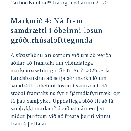
CarbonNeutral® frá og með árinu 2020.
Markmið 4: Ná fram
samdrætti í óbeinni losun
gróðurhúsalofttegunda
Á síðastliðnu ári sóttum við um að verða
aðilar að framtaki um vísindalega
markmiðasetningu, SBTi. Árið 2023 ætlar
Landsbankinn að setja sér markmið um
samdrátt í óbeinni losun í samræmi við
staðal framtaksins fyrir fjármálafyrirtæki og
fá þau samþykkt. Upphaflega stóð til að fá
samþykkt markmið á síðasta ári en því
miður þurftum við að fresta þeirri vinnu
fram á þetta ár.