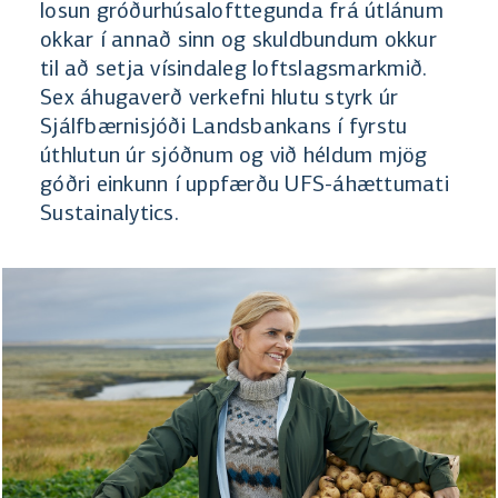
losun gróðurhúsalofttegunda frá útlánum
okkar í annað sinn og skuldbundum okkur
til að setja vísindaleg loftslagsmarkmið.
Sex áhugaverð verkefni hlutu styrk úr
Sjálfbærnisjóði Landsbankans í fyrstu
úthlutun úr sjóðnum og við héldum mjög
góðri einkunn í uppfærðu UFS-áhættumati
Sustainalytics.