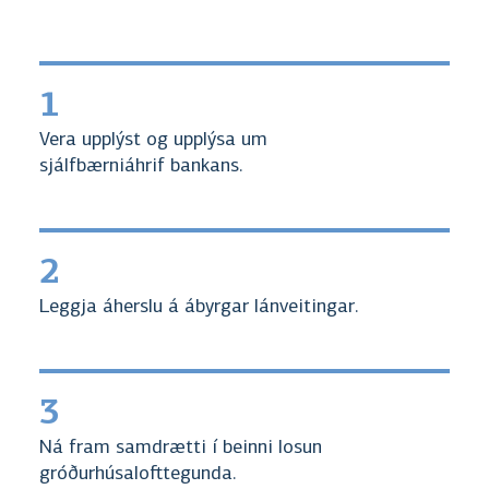
1
Vera upplýst og upplýsa um
sjálfbærniáhrif bankans.
2
Leggja áherslu á ábyrgar lánveitingar.
3
Ná fram samdrætti í beinni losun
gróðurhúsalofttegunda.