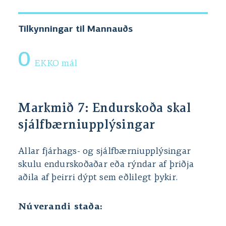
Tilkynningar til Mannauðs
0
EKKO mál
Markmið 7: Endurskoða skal
sjálfbærniupplýsingar
Allar fjárhags- og sjálfbærniupplýsingar
skulu endurskoðaðar eða rýndar af þriðja
aðila af þeirri dýpt sem eðlilegt þykir.
Núverandi staða: