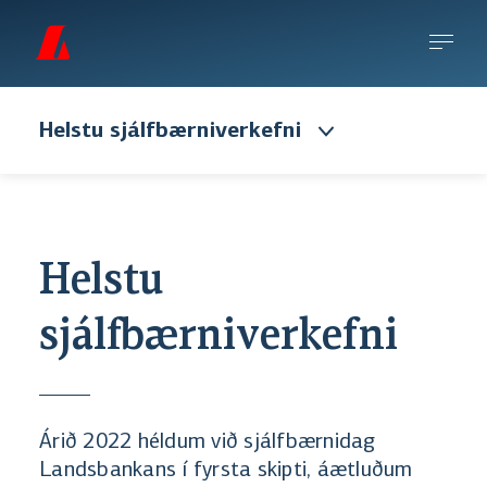
Helstu sjálfbærniverkefni
Helstu
sjálfbærniverkefni
Árið 2022 héldum við sjálfbærnidag
Landsbankans í fyrsta skipti, áætluðum