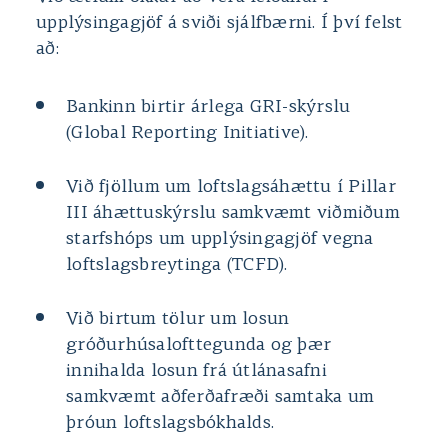
upplýsingagjöf á sviði sjálfbærni. Í því felst
að:
Bankinn birtir árlega GRI-skýrslu
(Global Reporting Initiative).
Við fjöllum um loftslagsáhættu í Pillar
III áhættuskýrslu samkvæmt viðmiðum
starfshóps um upplýsingagjöf vegna
loftslagsbreytinga (TCFD).
Við birtum tölur um losun
gróðurhúsalofttegunda og þær
innihalda losun frá útlánasafni
samkvæmt aðferðafræði samtaka um
þróun loftslagsbókhalds.