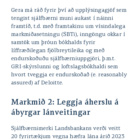
Gera má ráð fyrir því að upplýsingagjöf sem
tengist sjálfbærni muni aukast í náinni
framtíð, t.d. með framtakinu um vísindalega
markmiðasetningu (SBTi), inngöngu okkar í
samtök um þróun bókhalds fyrir
líffræðilegan fjölbreytileika og með
endurskoðuðu sjálfbærniuppgjöri, þ.m.t.
GRI-skýrslunni og loftslagsbókhaldi sem
hvort tveggja er endurskoðað (e. reasonably
assured) af Deloitte.
Markmið 2: Leggja áherslu á
ábyrgar lánveitingar
Sjálfbærnimerki Landsbankans verði veitt
20 fyrirtækjum vegna hæfra lána árið 2023