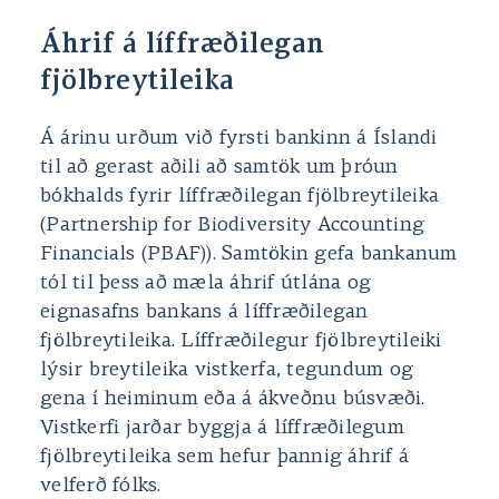
Áhrif á líffræðilegan
fjölbreytileika
Á árinu urðum við fyrsti bankinn á Íslandi
til að gerast aðili að samtök um þróun
bókhalds fyrir líffræðilegan fjölbreytileika
(Partnership for Biodiversity Accounting
Financials (PBAF)). Samtökin gefa bankanum
tól til þess að mæla áhrif útlána og
eignasafns bankans á líffræðilegan
fjölbreytileika. Líffræðilegur fjölbreytileiki
lýsir breytileika vistkerfa, tegundum og
gena í heiminum eða á ákveðnu búsvæði.
Vistkerfi jarðar byggja á líffræðilegum
fjölbreytileika sem hefur þannig áhrif á
velferð fólks.