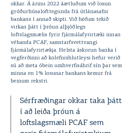
okkar. Á árinu 2022 áætluðum við losun
gróðurhúsalofttegunda frá útlánasafni
bankans í annað skipti. Við höfum tekið
virkan þátt í þróun alþjóðlegs
loftslagsmælis fyrir fjármálafyrirtæki innan
vébanda PCAF, samstarfsvettvangi
fjármálafyrirtækja. Helsta áskorun banka í
vegferðinni að kolefnishlutleysi hefur verið
sú að meta óbein umhverfisáhrif sín þar sem
minna en 1% losunar bankans kemur frá
beinum rekstri.
Sérfræðingar okkar taka þátt
í að leiða þróun á
loftslagsmæli PCAF sem