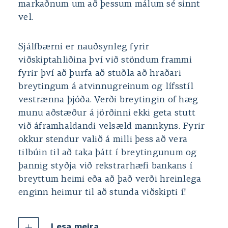
markaðnum um að þessum málum sé sinnt
vel.
Sjálfbærni er nauðsynleg fyrir
viðskiptahliðina því við stöndum frammi
fyrir því að þurfa að stuðla að hraðari
breytingum á atvinnugreinum og lífsstíl
vestrænna þjóða. Verði breytingin of hæg
munu aðstæður á jörðinni ekki geta stutt
við áframhaldandi velsæld mannkyns. Fyrir
okkur stendur valið á milli þess að vera
tilbúin til að taka þátt í breytingunum og
þannig styðja við rekstrarhæfi bankans í
breyttum heimi eða að það verði hreinlega
enginn heimur til að stunda viðskipti í!
Lesa meira