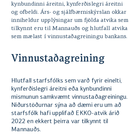
kynbundinni áreitni, kynferðislegri áreitni
og ofbeldi. Árs- og sjálfbærniskýrslan okkar
inniheldur upplýsingar um fjölda atvika sem
tilkynnt eru til Mannauðs og hlutfall atvika
sem mælast í vinnustaðagreiningu bankans.
Vinnustaðagreining
Hlutfall starfsfólks sem varð fyrir einelti,
kynferðislegri áreitni eða kynbundinni
mismunun samkvæmt vinnustaðagreiningu.
Niðurstöðurnar sýna að dæmi eru um að
starfsfólk hafi upplifað EKKO-atvik árið
2022 en ekkert þeirra var tilkynnt til
Mannauðs.