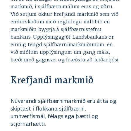
markmið, í sjálfbærnimálum eins og öðru.
Við setjum okkur krefjandi markmið sem við
endurskoðum með reglulegu millibili en
markmiðin byggja á sjálfbærnistefnu
bankans. Upplýsingagjöf Landsbankans er
einnig tengd sjálfbærnimarkmiðunum, en
við miðlum upplýsingum um gang mála,
bæði með gagnsæi og fræðslu að leiðarljósi.
Krefjandi markmið
Núverandi sjálfbærnimarkmið eru átta og
skiptast í flokkana sjálfbærni,
umhverfismál, félagslega þætti og
stjórnarhætti.