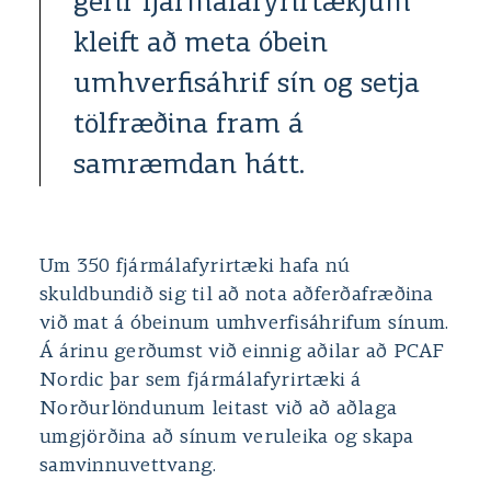
gerir fjármálafyrirtækjum
kleift að meta óbein
umhverfisáhrif sín og setja
tölfræðina fram á
samræmdan hátt.
Um 350 fjármálafyrirtæki hafa nú
skuldbundið sig til að nota aðferðafræðina
við mat á óbeinum umhverfisáhrifum sínum.
Á árinu gerðumst við einnig aðilar að PCAF
Nordic þar sem fjármálafyrirtæki á
Norðurlöndunum leitast við að aðlaga
umgjörðina að sínum veruleika og skapa
samvinnuvettvang.