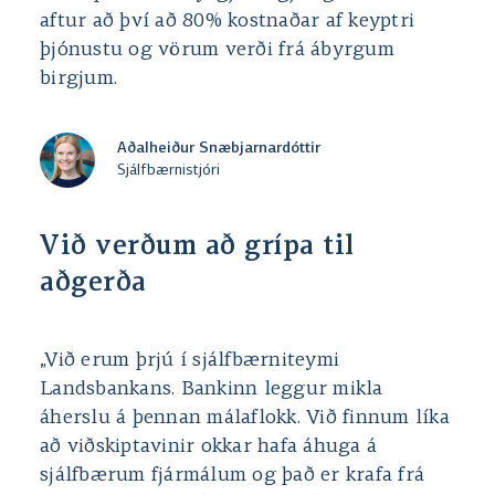
aftur að því að 80% kostnaðar af keyptri
þjónustu og vörum verði frá ábyrgum
birgjum.
Aðalheiður Snæbjarnardóttir
Sjálfbærnistjóri
Við verðum að grípa til
aðgerða
„Við erum þrjú í sjálfbærniteymi
Landsbankans. Bankinn leggur mikla
áherslu á þennan málaflokk. Við finnum líka
að viðskiptavinir okkar hafa áhuga á
sjálfbærum fjármálum og það er krafa frá