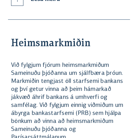
Heimsmarkmiðin
Við fylgjum fjórum heimsmarkmiðum
Sameinuðu þjóðanna um sjálfbæra þróun.
Markmiðin tengjast öll starfsemi bankans
og því getur vinna að þeim hámarkað
jákvæð áhrif bankans á umhverfi og
samfélag. Við fylgjum einnig viðmiðum um
ábyrga bankastarfsemi (PRB) sem hjálpa
bönkum að vinna að heimsmarkmiðum
Sameinuðu þjóðanna og
Parísarsáttmálanum.