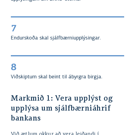
7
Endurskoða skal sjálfbærniupplýsingar.
8
Viðskiptum skal beint til ábyrgra birgja.
Markmið 1: Vera upplýst og
upplýsa um sjálfbærniáhrif
bankans
Við ætlum okkur að vera leiðandi í