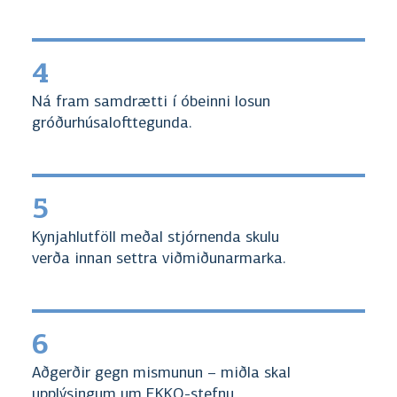
4
Ná fram samdrætti í óbeinni losun
gróðurhúsalofttegunda.
5
Kynjahlutföll meðal stjórnenda skulu
verða innan settra viðmiðunarmarka.
6
Aðgerðir gegn mismunun – miðla skal
upplýsingum um EKKO-stefnu.