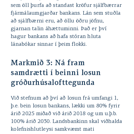
sem öll þurfa að standast kröfur sjálfbærrar
fjármálaumgjarðar bankans. Lán sem stuðla
að sjálfbærni eru, að öllu öðru jöfnu,
gjarnan talin áhættuminni. Það er því
hagur bankans að hafa stóran hluta
lánabókar sinnar í þeim flokki.
Markmið 3: Ná fram
samdrætti í beinni losun
gróðurhúsalofttegunda
Við stefnum að því að losun frá umfangi 1,
þ.e. bein losun bankans, lækki um 80% fyrir
árið 2025 miðað við árið 2018 og um u.þ.b.
100% árið 2030. Landsbankinn skal viðhalda
kolefnishlutleysi samkvæmt mati