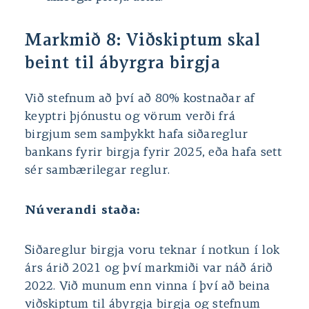
Markmið 8: Viðskiptum skal
beint til ábyrgra birgja
Við stefnum að því að 80% kostnaðar af
keyptri þjónustu og vörum verði frá
birgjum sem samþykkt hafa siðareglur
bankans fyrir birgja fyrir 2025, eða hafa sett
sér sambærilegar reglur.
Núverandi staða:
Siðareglur birgja voru teknar í notkun í lok
árs árið 2021 og því markmiði var náð árið
2022. Við munum enn vinna í því að beina
viðskiptum til ábyrgja birgja og stefnum