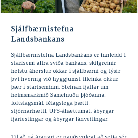
Sjálfbærnistefna
Landsbankans
Sjálfbærnistefna Landsbankans
er innleidd í
starfsemi allra sviða bankans, skilgreinir
helstu áherslur okkar í sjálfbærni og lýsir
því hvernig við hyggjumst tileinka okkur
þær í starfseminni. Stefnan fjallar um
heimsmarkmið Sameinuðu þjóðanna,
loftslagsmál, félagslega þætti,
stjórnarhætti, UFS-áhættumat, ábyrgar
fjárfestingar og ábyrgar lánveitingar.
Til að ná árangri er nauðsynlegt að setja sér