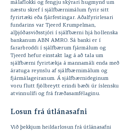
málaflokki og fengju skýrari hugmynd um
næstu skref í sjálfbærnimálum fyrir sitt
fyrirtæki eða fjárfestingar. Aðalfyrirlesari
fundarins var Tjeerd Krumpelman,
alþjóðasviðsstjóri í sjálfbærni hjá hollenska
bankanum ABN AMRO. Sá banki er í
fararbroddi í sjálfbærum fjármálum og
Tjeerd hefur einstakt lag á að tala um
sjálfbærni fyrirtækja á mannamáli enda með
áratuga reynslu af sjálfbærnimálum og
fjármálageiranum. Á sjálfbærnideginum
voru flutt fjölbreytt erindi bæði úr íslensku
atvinnulífi og frá fræðasamfélaginu.
Losun frá útlánasafni
Við þekkjum heildarlosun frá útlánasafni