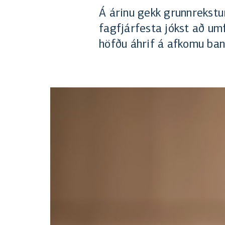
Á árinu gekk grunnrekstur
fagfjárfesta jókst að um
höfðu áhrif á afkomu ban