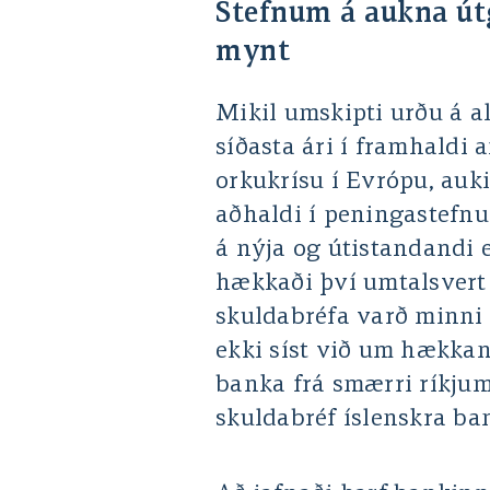
Stefnum á aukna útg
mynt
Mikil umskipti urðu á 
síðasta ári í framhaldi 
orkukrísu í Evrópu, auk
aðhaldi í peningastefnu
á nýja og útistandandi 
hækkaði því umtalsvert á
skuldabréfa varð minni e
ekki síst við um hækkan
banka frá smærri ríkjum 
skuldabréf íslenskra ba