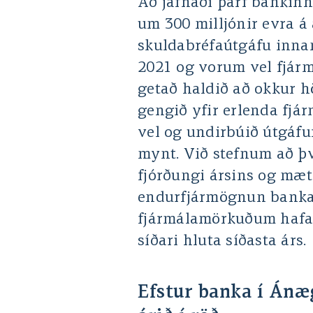
Að jafnaði þarf bankinn
um 300 milljónir evra 
skuldabréfaútgáfu innan
2021 og vorum vel fjár
getað haldið að okkur 
gengið yfir erlenda fj
vel og undirbúið útgáfur
mynt. Við stefnum að því
fjórðungi ársins og mæt
endurfjármögnun bankan
fjármálamörkuðum hafa 
síðari hluta síðasta árs.
Efstur banka í Ánæ