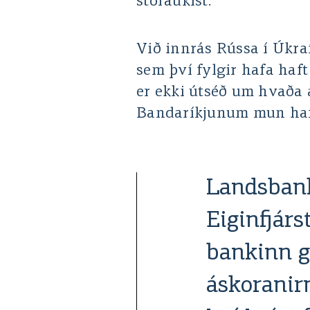
stóraukist.
Við innrás Rússa í Úkraí
sem því fylgir hafa haf
er ekki útséð um hvaða 
Bandaríkjunum mun hafa
Landsbank
Eiginfjárs
bankinn ge
áskoranirn