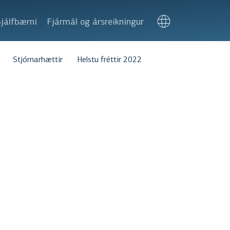
jálfbærni
Fjármál og ársreikningur
Stjórnarhættir
Helstu fréttir 2022