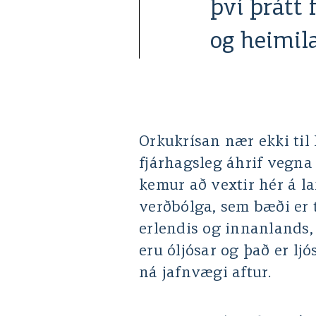
því þrátt 
og heimil
Orkukrísan nær ekki til 
fjárhagsleg áhrif vegn
kemur að vextir hér á l
verðbólga, sem bæði er
erlendis og innanlands, 
eru óljósar og það er lj
ná jafnvægi aftur.