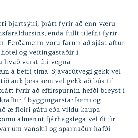
kti bjartsýni, þrátt fyrir að enn væru
araldursins, enda fullt tilefni fyrir
ýn. Ferðamenn voru farnir að sjást aftur
hótel og veitingastaðir í
 hvað verst úti vegna
am á betri tíma. Sjávarútvegi gekk vel
tíð auk þess sem vel gekk að búa til
rátt fyrir að eftirspurnin hefði breyst í
kraftur í byggingarstarfsemi og
að æ fleiri gátu eða vildu kaupa
 komu almennt fjárhagslega vel út úr
 var um vanskil og sparnaður hafði