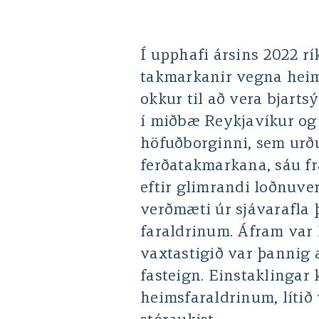
Í upphafi ársins 2022 rí
takmarkanir vegna heimsf
okkur til að vera bjarts
í miðbæ Reykjavíkur og 
höfuðborginni, sem urðu
ferðatakmarkana, sáu fr
eftir glimrandi loðnuver
verðmæti úr sjávarafla þ
faraldrinum. Áfram var 
vaxtastigið var þannig 
fasteign. Einstaklingar
heimsfaraldrinum, lítið