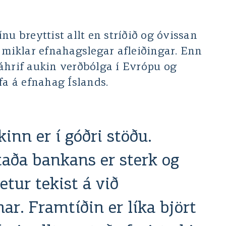
nu breyttist allt en stríðið og óvissan
t miklar efnahagslegar afleiðingar. Enn
áhrif aukin verðbólga í Evrópu og
 á efnahag Íslands.
inn er í góðri stöðu.
taða bankans er sterk og
tur tekist á við
ar. Framtíðin er líka björt