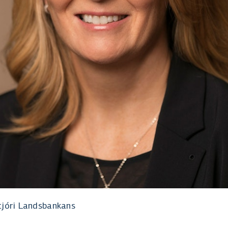
stjóri Landsbankans