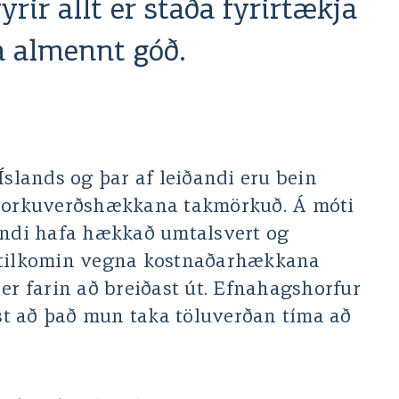
fyrir allt er staða fyrirtækja
a almennt góð.
Íslands og þar af leiðandi eru bein
a orkuverðshækkana takmörkuð. Á móti
andi hafa hækkað umtalsvert og
 tilkomin vegna kostnaðarhækkana
er farin að breiðast út. Efnahagshorfur
óst að það mun taka töluverðan tíma að