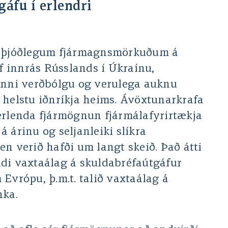
áfu í erlendri
alþjóðlegum fjármagnsmörkuðum á
af innrás Rússlands í Úkraínu,
inni verðbólgu og verulega auknu
 helstu iðnríkja heims. Ávöxtunarkrafa
erlenda fjármögnun fjármálafyrirtækja
 árinu og seljanleiki slíkra
n verið hafði um langt skeið. Það átti
di vaxtaálag á skuldabréfaútgáfur
Evrópu, þ.m.t. talið vaxtaálag á
nka.