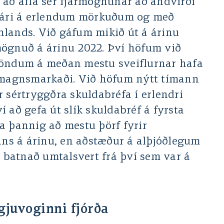
 að afla sér fjármögnunar að andvirði
á ári á erlendum mörkuðum og með
lands. Við gáfum mikið út á árinu
mögnuð á árinu 2022. Því höfum við
höndum á meðan mestu sveiflurnar hafa
ármagnsmarkaði. Við höfum nýtt tímann
 sértryggðra skuldabréfa í erlendri
 að gefa út slík skuldabréf á fyrsta
a þannig að mestu þörf fyrir
s á árinu, en aðstæður á alþjóðlegum
batnað umtalsvert frá því sem var á
gjuvoginni fjórða