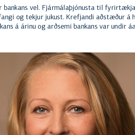
 bankans vel. Fjármálaþjónusta til fyrirtækja
fangi og tekjur jukust. Krefjandi aðstæður 
kans á árinu og arðsemi bankans var undir á