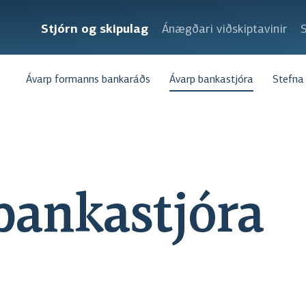
Stjórn og skipulag
Ánægðari viðskiptavinir
S
Ávarp formanns bankaráðs
Ávarp bankastjóra
Stefna
bankastjóra