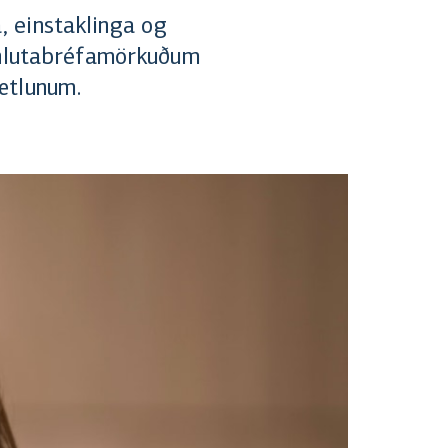
, einstaklinga og
á hlutabréfamörkuðum
ætlunum.